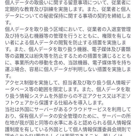
個人データの取扱いに関する留意事項について、従業者に
定期的な教育及び訓練を実施します。また、従業者と個人
データについての秘密保持に関する事項の契約を締結しま
す。
個人データを取り扱う区域において、従業者の入退室管理
及び持ち込む機器等の管理を行うとともに、権限を有しな
い者による個人データの閲覧を防止する措置を実施しま
す。また、個人データを取り扱う機器、電子媒体及び書類
等の盗難又は紛失等を防止するための措置を講じるととも
に、事業所内の移動を含め、当該機器、電子媒体等を持ち
運ぶ場合、容易に個人データが判明しない措置を実施しま
す。
アクセス制御を実施して、担当者及び取り扱う個人情報デ
ータベース等の範囲を限定します。また、個人データを取
り扱う情報システムを外部からの不正アクセス又は不正ソ
フトウェアから保護する仕組みを導入します。
当社は外国にサーバーがあるクラウドサービスを利用して
おり、保有個人データの安全管理のために、サーバーの所
在地が我が国と同等の水準にあると認められる個人情報保
護制度を有している外国として個人情報保護委員会規則で
認められたEU圏内もしくは英国であること、若しくは