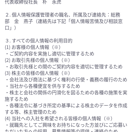
代表取締役社長 朴 永虎
２. 個人情報保護管理者の職名、所属及び連絡先：総務
部 金 燕子（連絡先は下記「個人情報苦情及び相談窓
口」）
３. すべての個人情報の利用目的
(1) お客様の個人情報（※）
・ご契約内容を実施し適切に管理するため
(2) お取引先様の個人情報（※）
・お取引先様との間のご契約内容を適切に管理するため
(3) 株主の皆様の個人情報（※）
・会社法及び商法に基づく権利の行使・義務の履行のため
・当社から各種便宜を供与するため
・株主と会社の関係の円滑化を図るための各種の施策を実
施するため
・各種法令に基づき所定の基準による株主のデータを作成
する等、株主管理のため
(4) 当社への入社を希望される皆様の個人情報（※）
・就職先としてご興味をお持ちになった方並びにご応募い
ただいた方への採用、募集情報等の提供・連絡のため