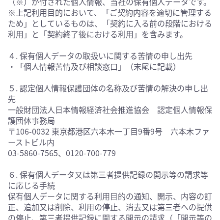
（※）が付された個人情報、当社の保有個人データです。
※上記利用目的において、「ご契約内容を適切に管理する
ため」としているものは、「契約に入る前の段階における
利用」と「契約終了後における利用」を含みます。
４. 保有個人データの取扱いに関する苦情の申し出先
・「個人情報苦情及び相談窓口」（末尾に記載）
５. 認定個人情報保護団体の名称及び苦情の解決の申し出
先
一般財団法人日本情報経済社会推進協会 認定個人情報保
護団体事務局
〒106-0032 東京都港区六本木一丁目9番9号 六本木ファ
ーストビル内
03-5860-7565、0120-700-779
６. 保有個人データ又は第三者提供記録の開示等の請求等
に応じる手続
保有個人データに関する利用目的の通知、開示、内容の訂
正、追加又は削除、利用の停止、消去又は第三者への提供
の停止、第三者提供記録に関する開示の請求（「開示等の