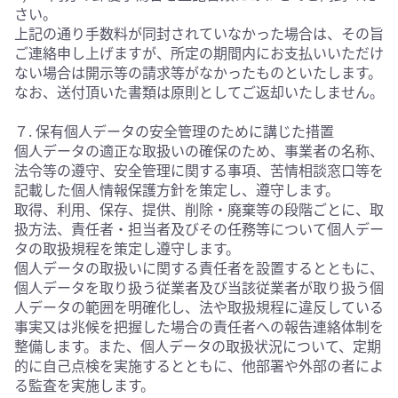
さい。
上記の通り手数料が同封されていなかった場合は、その旨
ご連絡申し上げますが、所定の期間内にお支払いいただけ
ない場合は開示等の請求等がなかったものといたします。
なお、送付頂いた書類は原則としてご返却いたしません。
７. 保有個人データの安全管理のために講じた措置
個人データの適正な取扱いの確保のため、事業者の名称、
法令等の遵守、安全管理に関する事項、苦情相談窓口等を
記載した個人情報保護方針を策定し、遵守します。
取得、利用、保存、提供、削除・廃棄等の段階ごとに、取
扱方法、責任者・担当者及びその任務等について個人デー
タの取扱規程を策定し遵守します。
個人データの取扱いに関する責任者を設置するとともに、
個人データを取り扱う従業者及び当該従業者が取り扱う個
人データの範囲を明確化し、法や取扱規程に違反している
事実又は兆候を把握した場合の責任者への報告連絡体制を
整備します。また、個人データの取扱状況について、定期
的に自己点検を実施するとともに、他部署や外部の者によ
る監査を実施します。