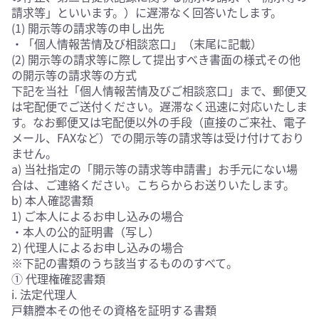
請求等」といいます。）に遅滞なく回答いたします。
(1) 開示等の請求等の申し出先
・「個人情報苦情及び相談窓口」（末尾に記載）
(2) 開示等の請求等に際して提出すべき書面の様式その他
の開示等の請求等の方式
下記を当社「個人情報苦情及びご相談窓口」まで、郵便又
は宅配便でご送付ください。遅滞なく迅速に対応いたしま
す。なお郵便又は宅配便以外の手段（直接のご来社、電子
メール、FAXなど）での開示等の請求等は受け付けており
ません。
a) 当社指定の「開示等の請求等申請書」お手元にない場
合は、ご連絡ください。こちらからお送りいたします。
b) 本人確認書類
1) ご本人によるお申し込みの場合
・本人の公的証明書（写し）
2) 代理人によるお申し込みの場合
※下記の書類のうち該当するもののすべて。
① 代理権確認書類
i. 法定代理人
戸籍謄本その他その資格を証明する書類